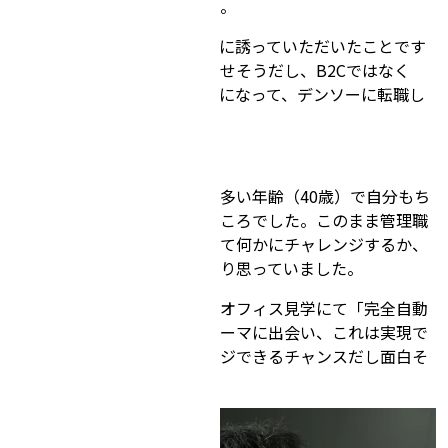
が並んだときは感動しました。
転職のきっかけは大学の先輩に誘っていただいたことです
が、半導体開発の技術が活かせそうだし、B2Cではなく
B2Bの仕事がどんなものか気になって、デンソーに転職し
ました。
入社のきっかけ
大企業だと管理職になる人が多い年齢（40歳）で自分もち
ょうど昇格試験に受かったところでした。このまま管理職
か、もう一回エンジニアとして何かにチャレンジするか、
どちらが良いかな？とぼんやり思っていました。
そんななか、チューリングのオフィス見学にて「完全自動
運転の実現」という大きなテーマに出会い、これは実現で
きたら欲しいなあ、チャレンジできるチャンスだし面白そ
うと思い応募しました。