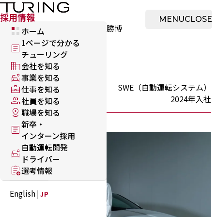
ホーム
本文へ移動
採用情報
採用情報
MENU
CLOSE
採用トップ
社員を知る
鈴木 勝博
ホーム
1ページで分かる
チューリング
会社を知る
鈴木 勝博
事業を知る
SWE（自動運転システム）
仕事を知る
2024年入社
社員を知る
職場を知る
新卒・
インターン採用
自動運転開発
ドライバー
選考情報
English