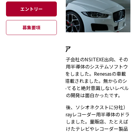
エントリー
募集要項
これまでのキャリア
前職はデンソーで（正確には子会社のNSITEXE出向、その
後はデンソーと合併）、車載用半導体のシステムソフトウ
ェア、ファームウェアの開発をしました。Renesasの車載
用SoCに開発した半導体IPが搭載されました。無からのシ
ステム立ち上げや、PCを使ってると絶対意識しないレベル
の縁の下の力持ち的なソフトの開発は面白かったです。
前々職はパナソニック（その後、ソシオネクストに分社）
にて、デジタルテレビ、Blu-rayレコーダー用半導体のドラ
イバやファームウェア開発をしました。量販店、たとえば
ヤマダ電機とかに自分が手掛けたテレビやレコーダー製品