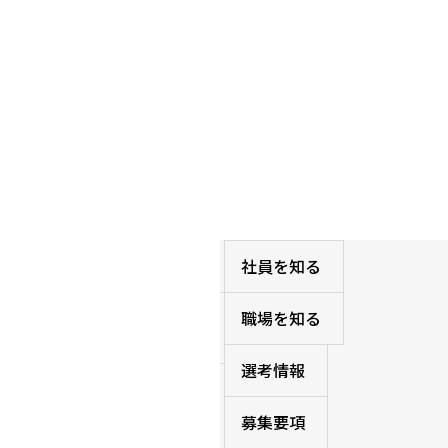
SWE（自動運転システム）
2025年入社
尾前 侑佑
ホーム
社員を知る
1ページで分かるチューリ
職場を知る
ング
選考情報
会社を知る
募集要項
事業を知る