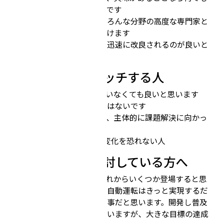
関われるオープンな環境です
基本出社なので社内のいろんな分野の高度な専門家と
気軽に話せて、刺激を受けます
会社のシステムや制度が迅速に改良されるのが良いと
ころです
チューリングにマッチする人
車は持っていても持っていなくても良いと思います
が、車好きに越したことはないです
適切に情報共有をしつつ、主体的に課題解決に向かっ
て取り組める人
1つのことに固執せず、変化を恐れない人
チューリングを検討している方へ
AIが世界を変えるシーンはこれからいくつか登場すると思
いますが、そのなかでも完全自動運転はきっと実現するだ
ろうインパクトの大きい出来事だと思います。開発し普及
するまでには困難も多いと思いますが、大きな目標の達成