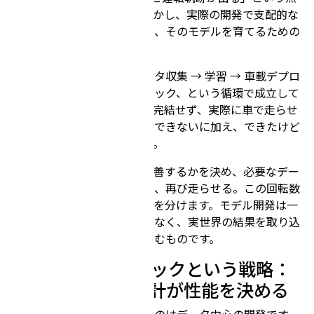
ではシンプルに見えます。しかし、実際の開発で支配的な
のは、モデルそのものよりも、そのモデルを育てるための
仕組みです。
チューリングの開発は、データ収集 → 学習 → 車載デプロ
イ → 実走検証 → フィードバック、という循環で成立して
います。机上の評価だけでは完結せず、実際に車で走らせ
て初めて見える差（できた／できないに加え、できたけど
良くない）が大量にあります。
この差分を見て、次に何を改善するかを決め、必要なデー
タを設計し直し、学習を回し、再び走らせる。この回転数
こそが開発速度であり、勝敗を分けます。モデル開発は一
度の正解を当てるゲームではなく、実世界の結果を取り込
んだ試行錯誤の総量で前に進むものです。
3. データセントリックという戦略：
データセットの設計が性能を決める
チューリングが重視しているのはデータ中心の開発です。