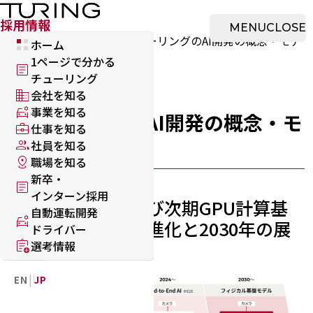
ホーム
本文へ移動
採用情報
採用情報
MENU
CLOSE
採用トッ
事業を知
チューリングのAI開発の概念・モデ
ホーム
プ
る
ル
1ページで分かる
チューリング
会社を知る
事業を知る
チューリングのAI開発の概念・モ
仕事を知る
デル
社員を知る
職場を知る
新卒・
インターン採用
AI開発の概要および次期GPU計算基
自動運転開発
盤・自動運転AIの進化と2030年の展
ドライバー
望
選考情報