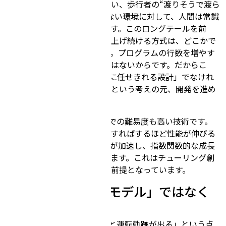
工事現場、交通誘導、譲り合い、歩行者の“渡りそうで渡ら
ない”挙動など、例外が尽きない環境に対して、人間は常識
や文脈を使って判断しています。このロングテールを前
に、ルールや条件分岐を積み上げ続ける方式は、どこかで
必ずスケールしなくなります。プログラムの行数を増やす
ことで解決する性質の問題ではないからです。だからこ
そ、最終的には「すべてをAIに任せきれる設計」でなけれ
ば完全自動運転は成立しないという考えの元、開発を進め
ています。
E2Eは初速が遅く、動かすまでの難易度も高い技術です。
一方で、データと計算を投入すればするほど性能が伸びる
フェーズに入ると、改善速度が加速し、指数関数的な成長
カーブに乗り得る構造を持ちます。これはチューリング創
業時からの一貫した技術的な前提となっています。
2. 開発の本体は「モデル」ではなく
「改善サイクル」
E2Eモデルは「動画を入れると運転軌跡が出る」という点