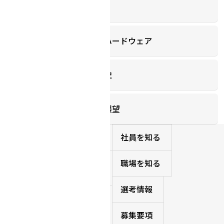
チューリングのMLOps
チューリングの自動運転ハードウェア
自動運転市場の動向・歴史
超えるべき難所・今後の展望
ホーム
社員を知る
1ページで分かるチューリ
職場を知る
ング
選考情報
会社を知る
募集要項