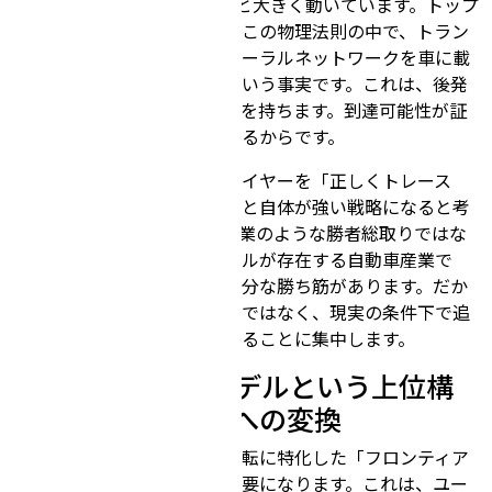
現在、自動運転業界はE2Eへと大きく動いています。トップ
プレイヤーが示したのは、「この物理法則の中で、トラン
スフォーマー系の大規模ニューラルネットワークを車に載
せ、ここまで到達できる」という事実です。これは、後発
にとっては非常に大きい意味を持ちます。到達可能性が証
明され、目標と登り方が見えるからです。
チューリングは、トッププレイヤーを「正しくトレース
し、ちゃんと追いかける」こと自体が強い戦略になると考
えています。ソフトウェア産業のような勝者総取りではな
く、量産と買い替えのサイクルが存在する自動車産業で
は、セカンドムーバーにも十分な勝ち筋があります。だか
らこそ、過度に物語を盛るのではなく、現実の条件下で追
いつくための前提条件を整えることに集中します。
5. フロンティアモデルという上位構
造と、車載モデルへの変換
完全自動運転のためには、運転に特化した「フロンティア
モデル（上位モデル）」が必要になります。これは、ユー