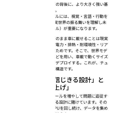
ザーが直接触れる車載モデルの背後に、より大きく強い基
盤モデルが存在する構造です。
自動運転のフロンティアモデルには、視覚・言語・行動を
統合する能力（VLA）と、現実世界の振る舞いを理解し未
来を予測する能力（世界モデル）が重要になります。
ただし、この巨大モデルをそのまま車に載せることは現実
的ではありません。車載には電力・排熱・耐環境性・リア
ルタイム性という制約があるためです。そこで、世界モデ
ルを介した学習や知識蒸留などを用い、車載で動くサイズ
へ圧縮したモデルに変換してデプロイする。これが、チュ
ーリングが想定する最終的な構造です。
6. 勝ち筋は「AIを信じきる設計」と
「前提条件の積み上げ」
チューリングのAI開発は、ルールを増やして問題に追従す
る発想ではなく、AIを信じきる設計に賭けています。その
賭けを成立させるために、GPUを回し続け、データを集め