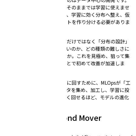
走行データは膨大で、しかもそのままでは学習に使えませ
ん。欠損や不整合を取り除き、学習に効く分布へ整え、仮
説検証に合わせてデータセットを作り分ける必要がありま
す。
重要なのは、データの「量」だけではなく「分布の設計」
です。どの状況が足りていないのか、どの種類の難しさに
対して学習が不足しているのか。これを見極め、狙って集
め、狙って学習へ接続することで初めて改善が加速しま
す。
このデータセット作成を高速に回すために、MLOpsが「工
場」として存在します。データを集め、加工し、学習に投
入し、結果を戻す。ここを速く回せるほど、モデルの進化
も速くなります。
4. 業界潮流とSecond Mover
Advantage